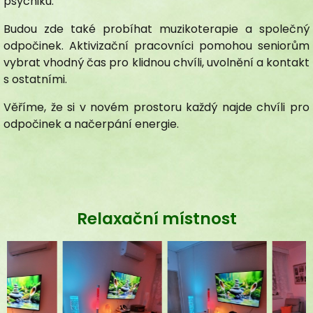
psychiku.
Doprovod
Informace
Budou zde také probíhat muzikoterapie a společný
Výběrové řízení
odpočinek. Aktivizační pracovníci pomohou seniorům
Postup podání žádosti
vybrat vhodný čas pro klidnou chvíli, uvolnění a kontakt
Relaxační místnost
s ostatními.
Dobrovolnictví
Odborné stáže
Věříme, že si v novém prostoru každý najde chvíli pro
Pracovní příležitosti
odpočinek a načerpání energie.
Zdroje financování
Schválené dotační tituly
Rozpočet
GDPR
Stravování
Podpora kvality
Bazální stimulace
InBody BWA2
Společenská odpovědnost
Relaxační místnost