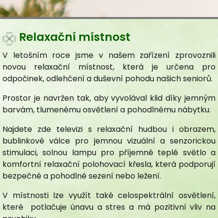
Veřejný závazek
Sazebník úhrad
Seznámení se službou
Povinně zveřejňované informace
V letošním roce jsme v našem zařízení zprovoznili
Zveřejnění informací dle zákona 106/1999 Sb.
novou relaxační místnost, která je určena pro
Žádosti a vyřízení žádostí
odpočinek, odlehčení a duševní pohodu našich seniorů.
Formulář
Prostor je navržen tak, aby vyvolával klid díky jemným
O nás
barvám, tlumenému osvětlení a pohodlnému nábytku.
Naše činnost
Najdete zde televizi s relaxační hudbou i obrazem,
Fotogalerie pro rodinné příslušníky
bublinkové válce pro jemnou vizuální a senzorickou
Aktuality
stimulaci, solnou lampu pro příjemné teplé světlo a
Fotogalerie
komfortní relaxační polohovací křesla, která podporují
Časopis Vesna
bezpečné a pohodlné sezení nebo ležení.
Projekty
V místnosti lze využít také celospektrální osvětlení,
Mezigenerační setkávání
které potlačuje únavu a stres a má pozitivní vliv na
Videogalerie