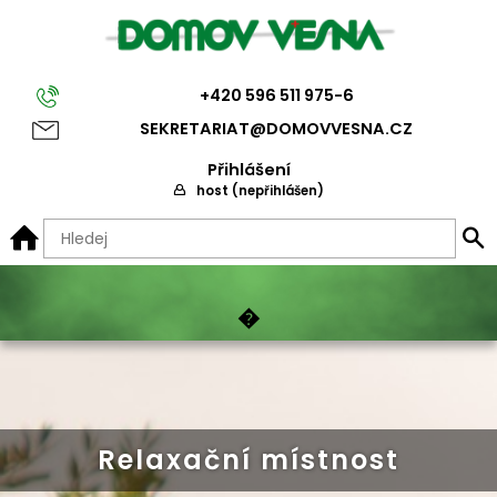
+420 596 511 975-6
SEKRETARIAT@D
OMOVVESNA.CZ
Přihlášení
host (nepřihlášen)
Informace pro rodinné příslušníky
�
Domov Vesna
Domov pro seniory
Veřejný závazek
Sazebník úhrad
Relaxační místnost
Seznámení se službou
Relaxační místnost
Domov se zvláštním režimem