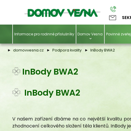
SEK
Informace pro rodinné příslušníky
Domov Vesna
Povinně zveř
domovvesna.cz
Podpora kvality
InBody BWA2
InBody BWA2
InBody BWA2
V našem zařízení dbáme na co největší kvalitu po
zhodnocení celkového složení těla klientů. InBody je 