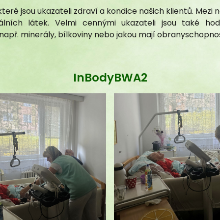
ré jsou ukazateli zdraví a kondice našich klientů. Mezi ne
rálních látek. Velmi cennými ukazateli jsou také h
InBodyBWA2
í např. minerály, bílkoviny nebo jakou mají obranyschopno