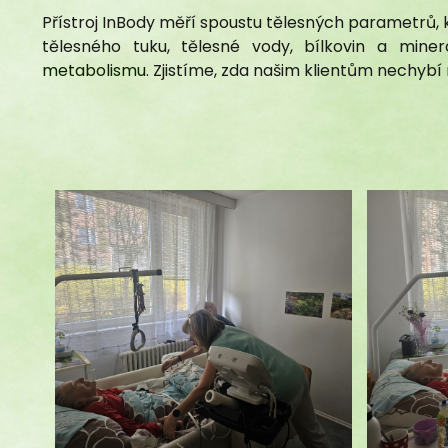
Přístroj InBody měří spoustu tělesných parametrů, kte
tělesného tuku, tělesné vody, bílkovin a mine
metabolismu
. Zjistíme, zda našim klientům nechyb