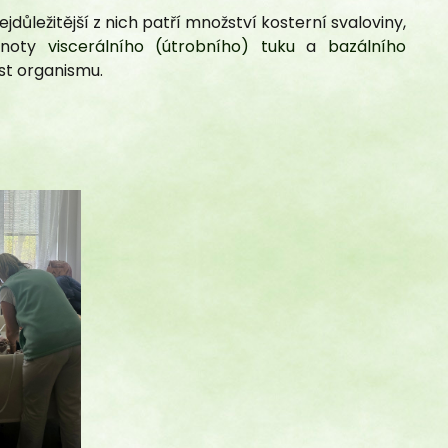
jdůležitější z nich patří množství kosterní svaloviny,
odnoty
viscerálního (útrobního) tuku
a
bazálního
st organismu.