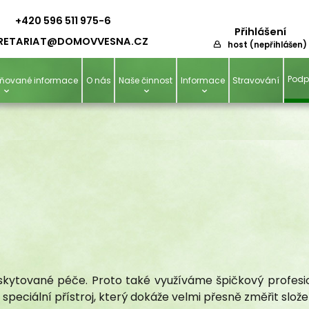
+420 596 511 975-6
Přihlášení
RETARIAT@D
OMOVVESNA.CZ
host (nepřihlášen)
Podp
ejňované informace
O nás
Naše činnost
Informace
Stravování
skytované péče. Proto také využíváme špičkový profesi
speciální přístroj, který dokáže velmi přesně změřit slože