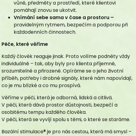
vůně, předměty a prostředí, které klientovi
Dokumenty ke stažení
pomáhají znovu se ukotvit.
Kontakt
Vnímání sebe sama v čase a prostoru –
pravidelným rytmem, bezpečím a podporou při
každodenních činnostech.
Péče, které věříme
Každý člověk reaguje jinak. Proto volíme podněty vždy
individuálně – tak, aby byly pro klienta příjemné,
srozumitelné a přirozené. Opíráme se o jeho životní
příběh, potřeby i drobné signály, které nám napovídají,
co je mu blízké a co mu prospívá.
Věříme v péči, která je odborná, lidská a citlivá.
BS
V péči, která dává prostor důstojnosti, bezpečí a
osobitému tempu každého člověka.
V péči, která se vyvíjí spolu s těmi, o které se staráme.
Bazální stimulace® je pro nás cestou, která má smysl –