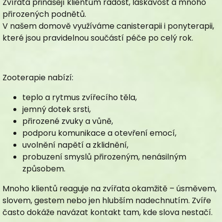
Zvířata přinášejí klientům radost, laskavost a mnoho
přirozených podnětů.
V našem domově využíváme canisterapii i ponyterapii,
které jsou pravidelnou součástí péče po celý rok.
BS - nástavba
Zooterapie nabízí:
teplo a rytmus zvířecího těla,
jemný dotek srsti,
přirozené zvuky a vůně,
podporu komunikace a otevření emocí,
uvolnění napětí a zklidnění,
probuzení smyslů přirozeným, nenásilným
způsobem.
Mnoho klientů reaguje na zvířata okamžitě – úsměvem,
slovem, gestem nebo jen hlubším nadechnutím. Zvíře
často dokáže navázat kontakt tam, kde slova nestačí.