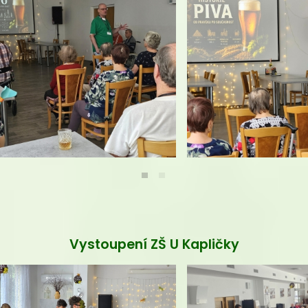
Vystoupení ZŠ U Kapličky
Vaječina