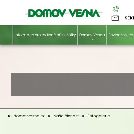
SEK
Informace pro rodinné příslušníky
Domov Vesna
Povinně zveř
domovvesna.cz
Naše činnost
Fotogalerie