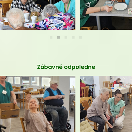
Westernový ples
Automatický sprchovací set