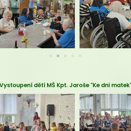
rovolnický den s radou seniorů