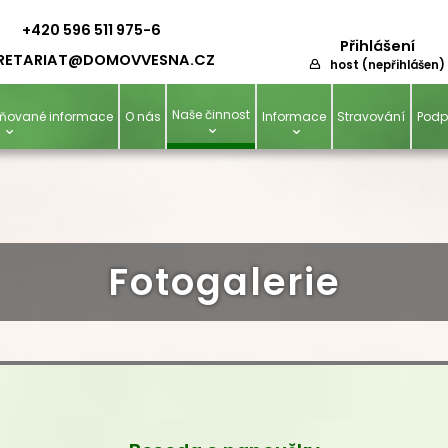
+420 596 511 975-6
Přihlášení
RETARIAT@D
OMOVVESNA.CZ
host (nepřihlášen)
Naše činnost
ejňované informace
O nás
Informace
Stravování
Podp
Fotogalerie
Beseda s papoušky