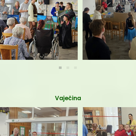
í dětí MŠ Kpt. Jaroše "Ke dni matek"