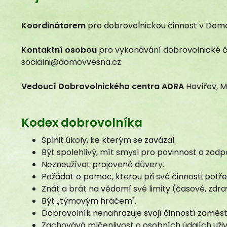
Koordinátorem
pro dobrovolnickou činnost v Domo
Kodex dobrovolníka
Kontaktní osobou
pro vykonávání dobrovolnické čin
socialni@domovvesna.cz
Vedoucí Dobrovolnického centra ADRA
Havířov, M
Splnit úkoly, ke kterým se zavázal.
Být spolehlivý, mít smysl pro povinnost a zod
Nezneužívat projevené důvery.
Požádat o pomoc, kterou při své činnosti potře
Znát a brát na vědomí své limity (časové, zdrav
Být „týmovým hráčem".
Dobrovolník nenahrazuje svojí činností zaměs
Zachovává mlčenlivost o osobních údajích uživ