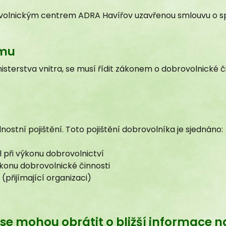
lnickým centrem ADRA Havířov uzavřenou smlouvu o spol
isterstva vnitra, se musí řídit zákonem o dobrovolnické č
dnostní pojištění. Toto pojištění dobrovolníka je sjednáno:
 obrátit o bližší informace na tyto osoby:
l při výkonu dobrovolnictví
výkonu dobrovolnické činnosti
 (přijímající organizaci)