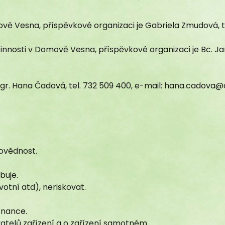
vě Vesna, příspěvkové organizaci je Gabriela Zmudová, t
nosti v Domově Vesna, příspěvkové organizaci je Bc. Jana
gr. Hana Čadová, tel. 732 509 400, e-mail: hana.cadova@
povědnost.
buje.
otní atd), neriskovat.
tnance.
atelů zařízení a o zařízení samotném.