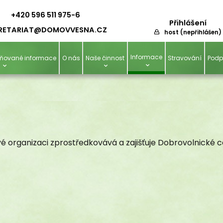
+420 596 511 975-6
Přihlášení
RETARIAT@D
OMOVVESNA.CZ
host (nepřihlášen)
Informace
ejňované informace
O nás
Naše činnost
Stravování
Podp
é organizaci zprostředkovává a zajišťuje Dobrovolnické