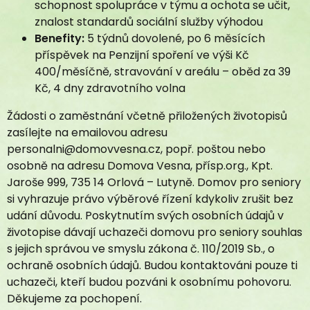
schopnost spolupráce v týmu a ochota se učit,
Dokumenty ke stažení
znalost standardů sociální služby výhodou
Kontakt
Benefity:
5 týdnů dovolené, po 6 měsících
příspěvek na Penzijní spoření ve výši Kč
400/měsíčně, stravování v areálu – oběd za 39
Kč, 4 dny zdravotního volna
Žádosti o zaměstnání včetně přiložených životopisů
zasílejte na emailovou adresu
personalni@domovvesna.cz, popř. poštou nebo
osobně na adresu Domova Vesna, přísp.org., Kpt.
Jaroše 999, 735 14 Orlová – Lutyně. Domov pro seniory
si vyhrazuje právo výběrové řízení kdykoliv zrušit bez
udání důvodu. Poskytnutím svých osobních údajů v
životopise dávají uchazeči domovu pro seniory souhlas
s jejich správou ve smyslu zákona č. 110/2019 Sb., o
ochraně osobních údajů. Budou kontaktováni pouze ti
uchazeči, kteří budou pozváni k osobnímu pohovoru.
Děkujeme za pochopení.