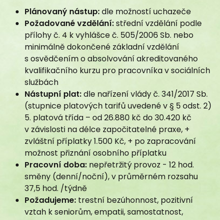
Doprovod
Plánovaný nástup:
dle možností uchazeče
Informace
Požadované vzdělání:
střední vzdělání podle
Výběrové řízení
přílohy č. 4 k vyhlášce č. 505/2006 Sb. nebo
Postup podání žádosti
minimálně dokončené základní vzdělání
Dobrovolnictví
s osvědčením o absolvování akreditovaného
Odborné stáže
kvalifikačního kurzu pro pracovníka v sociálních
službách
Pracovní příležitosti
Nástupní plat:
dle nařízení vlády č. 341/2017 Sb.
Zdroje financování
(stupnice platových tarifů uvedené v § 5 odst. 2)
Schválené dotační tituly
5. platová třída – od 26.880 kč do 30.420 kč
Rozpočet
v závislosti na délce započitatelné praxe, +
GDPR
zvláštní příplatky 1.500 Kč, + po zapracování
Stravování
možnost přiznání osobního příplatku
Podpora kvality
Pracovní doba:
nepřetržitý provoz - 12 hod.
Bazální stimulace
směny (denní/noční), v průměrném rozsahu
37,5 hod. /týdně
InBody BWA2
Požadujeme:
trestní bezúhonnost, pozitivní
Společenská odpovědnost
vztah k seniorům, empatii, samostatnost,
Relaxační místnost