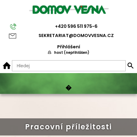
+420 596 511 975-6
SEKRETARIAT@D
OMOVVESNA.CZ
Přihlášení
host (nepřihlášen)
Informace pro rodinné příslušníky
�
Domov Vesna
Domov pro seniory
Veřejný závazek
Sazebník úhrad
Pracovní příležitosti
Seznámení se službou
Domov se zvláštním režimem