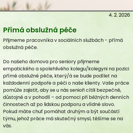
Přímá obslužná péče
Veřejný závazek
Sazebník úhrad
4. 2. 2026
Seznámení se službou
Povinně zveřejňované informace
Zveřejnění informací dle zákona 106/1999 Sb.
Přijmeme pracovníka v sociálních službách - přímá
Žádosti a vyřízení žádostí
obslužná péče.
Formulář
Do našeho domova pro seniory přijmeme
O nás
empatického a spolehlivého kolegu/kolegyni na pozici
Naše činnost
přímé obslužné péče, který/á se bude podílet na
Fotogalerie pro rodinné příslušníky
každodenní podpoře a péči o naše klienty. Vaše práce
Aktuality
pomůže zajistit, aby se u nás senioři cítili bezpečně,
Fotogalerie
důstojně a v pohodlí – od pomoci při běžných denních
Časopis Vesna
činnostech až po lidskou podporu a vlídné slovo.
Projekty
Pokud máte chuť pomáhat druhým a být součástí
týmu, jehož práce má skutečný smysl, těšíme se na
Mezigenerační setkávání
vás.
Videogalerie