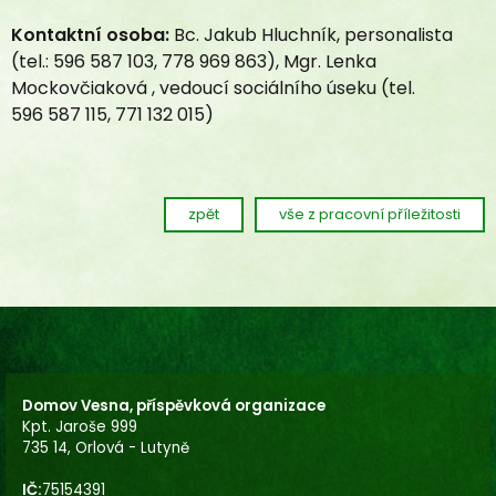
Kontaktní osoba:
Bc. Jakub Hluchník, personalista
(tel.: 596 587 103, 778 969 863), Mgr. Lenka
Mockovčiaková , vedoucí sociálního úseku (tel.
596 587 115, 771 132 015)
zpět
vše z pracovní příležitosti
Domov Vesna, příspěvková organizace
Kpt. Jaroše 999
735 14, Orlová - Lutyně
IČ:
75154391