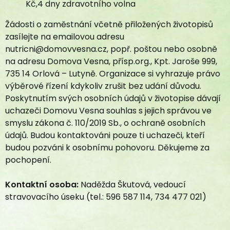
Kč,4 dny zdravotního volna
Dokumenty ke stažení
Kontakt
Žádosti o zaměstnání včetně přiložených životopisů
zasílejte na emailovou adresu
nutricni@domovvesna.cz, popř. poštou nebo osobně
na adresu Domova Vesna, přísp.org., Kpt. Jaroše 999,
735 14 Orlová – Lutyně. Organizace si vyhrazuje právo
výběrové řízení kdykoliv zrušit bez udání důvodu.
Poskytnutím svých osobních údajů v životopise dávají
uchazeči Domovu Vesna souhlas s jejich správou ve
smyslu zákona č. 110/2019 Sb., o ochraně osobních
údajů. Budou kontaktováni pouze ti uchazeči, kteří
budou pozváni k osobnímu pohovoru. Děkujeme za
pochopení.
Kontaktní osoba:
Naděžda Škutová, vedoucí
stravovacího úseku (tel.: 596 587 114, 734 477 021)