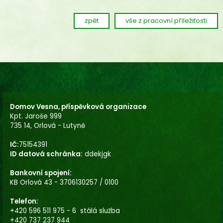
zpět
vše z pracovní příležitosti
Domov Vesna, příspěvková organizace
Kpt. Jaroše 999
735 14, Orlová - Lutyně
IČ:
75154391
ID datová schránka:
ddekjgk
Bankovní spojení:
KB Orlová 43 - 3706130257 / 0100
Telefon:
+420 596 511 975 - 6 stálá služba
+420 737 237 944