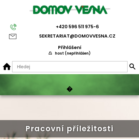
+420 596 511 975-6
SEKRETARIAT@D
OMOVVESNA.CZ
Přihlášení
host (nepřihlášen)
Informace pro rodinné příslušníky
�
Domov Vesna
Domov pro seniory
Veřejný závazek
Sazebník úhrad
Pracovní příležitosti
Seznámení se službou
Domov se zvláštním režimem