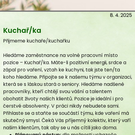
Kuchař/ka
Veřejný závazek
Sazebník úhrad
8. 4. 2025
Seznámení se službou
Povinně zveřejňované informace
Zveřejnění informací dle zákona 106/1999 Sb.
Přijmeme kuchaře/kuchařku
Žádosti a vyřízení žádostí
Hledáme zaměstnance na volné pracovní místo
Formulář
pozice – Kuchař/ka. Máte-li pozitivní energii, srdce a
O nás
zápal pro vaření, vztah ke kuchyni, tak jste ten/ta
Naše činnost
koho hledáme. Připojte se k našemu týmu v organizaci,
Fotogalerie pro rodinné příslušníky
která se s láskou stará o seniory. Hledáme nadšené
Aktuality
pracovníky, kteří chtějí svou vášní a talentem
Fotogalerie
obohatit životy našich klientů. Pozice je ideální i pro
Časopis Vesna
čerstvé absolventy. V práci nikdy nebudete sami.
Projekty
Přihlaste se a staňte se součástí týmu, kde vaření má
skutečný smysl. Čeká Vás příjemný kolektiv, který vaří
Mezigenerační setkávání
našim klientům, tak aby se u nás cítili jako doma.
Videogalerie
Plánovaný nástup:
dle možnosti uchazeče