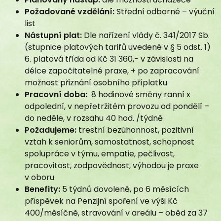
Doprovod
Požadované vzdělání:
Střední odborné – výuční
Informace
list
Výběrové řízení
Nástupní plat:
Dle nařízení vlády č. 341/2017 Sb.
Postup podání žádosti
(stupnice platových tarifů uvedené v § 5 odst. 1)
Dobrovolnictví
6. platová třída od Kč 31 360,- v závislosti na
Odborné stáže
délce započitatelné praxe, + po zapracování
možnost přiznání osobního příplatku
Pracovní příležitosti
Pracovní doba:
8 hodinové směny ranní x
Zdroje financování
odpolední, v nepřetržitém provozu od pondělí –
Schválené dotační tituly
do neděle, v rozsahu 40 hod. /týdně
Rozpočet
Požadujeme:
trestní bezúhonnost, pozitivní
GDPR
vztah k seniorům, samostatnost, schopnost
Stravování
spolupráce v týmu, empatie, pečlivost,
Podpora kvality
pracovitost, zodpovědnost, výhodou je praxe
Bazální stimulace
v oboru
Benefity:
5 týdnů dovolené, po 6 měsících
InBody BWA2
příspěvek na Penzijní spoření ve výši Kč
Společenská odpovědnost
400/měsíčně, stravování v areálu – oběd za 37
Relaxační místnost