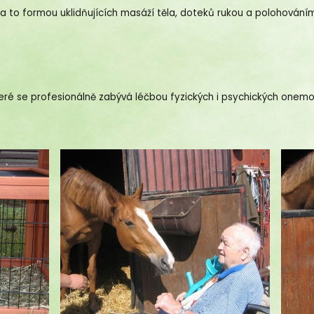
 a to formou uklidňujících masáží těla, doteků rukou a polohování
teré se profesionálně zabývá léčbou fyzických i psychických onem