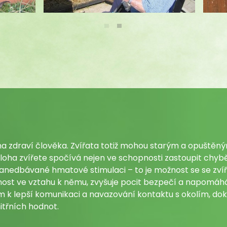
na zdraví člověka. Zvířata totiž mohou starým a opuštěným
úloha zvířete spočívá nejen ve schopnosti zastoupit chyběj
anedbávané hmatové stimulaci – to je možnost se se zvíř
nost ve vztahu k němu, zvyšuje pocit bezpečí a napomáhá 
 k lepší komunikaci a navazování kontaktu s okolím, dok
itřních hodnot.