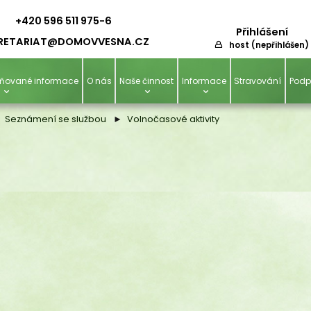
+420 596 511 975-6
Přihlášení
RETARIAT@D
OMOVVESNA.CZ
host (nepřihlášen)
ejňované informace
O nás
Naše činnost
Informace
Stravování
Podp
Seznámení se službou
Volnočasové aktivity