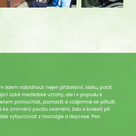
 lidem nabídnout nejen přátelství, lásku, pocit
ící úzké mezilidské vztahy, ale i v popudu k
etem pomuchlat, pomazlit a vzájemně se přitulit.
ke zmírnění pocitu osamění, žalu a bolesti při
áže vyburcovat z nostalgie a deprese. Pes