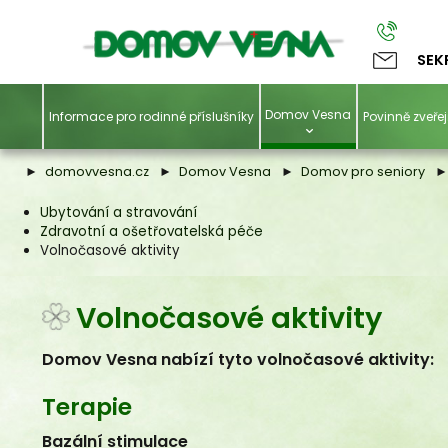
SEK
Domov Vesna
Informace pro rodinné příslušníky
Povinně zveř
domovvesna.cz
Domov Vesna
Domov pro seniory
Ubytování a stravování
Zdravotní a ošetřovatelská péče
Volnočasové aktivity
Volnočasové aktivity
Terapie
Domov Vesna nabízí tyto volnočasové aktivity:
Bazální stimulace