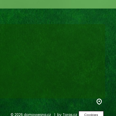
© 2026
domovvesna.cz
| by
Toras.cz
Cookies